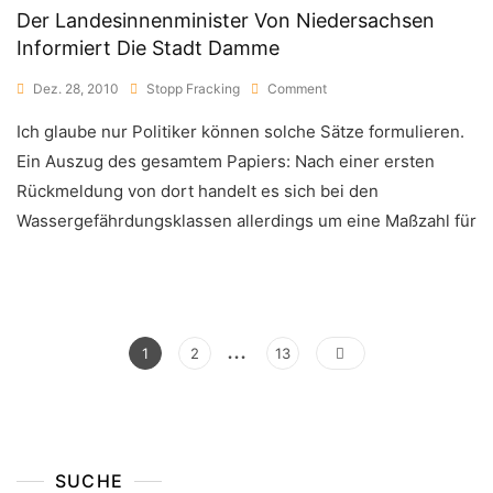
Der Landesinnenminister Von Niedersachsen
Informiert Die Stadt Damme
On
Dez. 28, 2010
Stopp Fracking
Comment
Der
Ich glaube nur Politiker können solche Sätze formulieren.
Landesinnenminister
Von
Ein Auszug des gesamtem Papiers: Nach einer ersten
Niedersachsen
Rückmeldung von dort handelt es sich bei den
Informiert
Die
Wassergefährdungsklassen allerdings um eine Maßzahl für
Stadt
Damme
…
Seitennummerierung
Page
Page
Page
1
2
13
Der
Beiträge
SUCHE