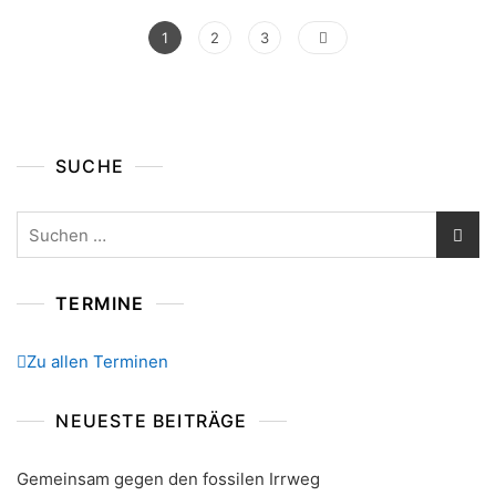
Seitennummerierung
Page
Page
Page
1
2
3
Der
Beiträge
SUCHE
Suchen
nach:
TERMINE
Zu allen Terminen
NEUESTE BEITRÄGE
Gemeinsam gegen den fossilen Irrweg