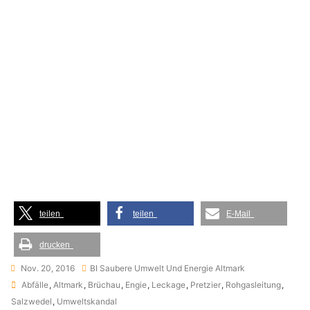
teilen
teilen
E-Mail
drucken
Nov. 20, 2016
BI Saubere Umwelt Und Energie Altmark
Tags
Abfälle
,
Altmark
,
Brüchau
,
Engie
,
Leckage
,
Pretzier
,
Rohgasleitung
,
Salzwedel
,
Umweltskandal