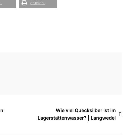
l
drucken
in
Wie viel Quecksilber ist im
Lagerstättenwasser? | Langwedel