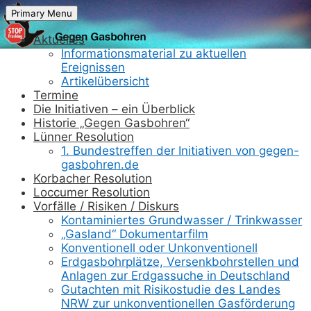
Skip
Primary Menu
to
content
Aktuelles
Informationsmaterial zu aktuellen
Ereignissen
Artikelübersicht
Termine
Die Initiativen – ein Überblick
Historie „Gegen Gasbohren“
Lünner Resolution
1. Bundestreffen der Initiativen von gegen-
gasbohren.de
Korbacher Resolution
Loccumer Resolution
Vorfälle / Risiken / Diskurs
Kontaminiertes Grundwasser / Trinkwasser
„Gasland“ Dokumentarfilm
Konventionell oder Unkonventionell
Erdgasbohrplätze, Versenkbohrstellen und
Anlagen zur Erdgassuche in Deutschland
Gutachten mit Risikostudie des Landes
NRW zur unkonventionellen Gasförderung