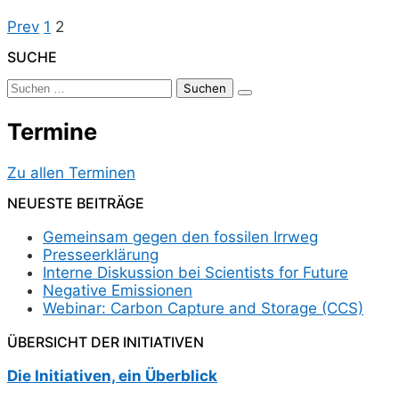
Seitennummerierung
Previous
Page
Page
Prev
1
2
page
Der
SUCHE
Beiträge
Suchen
nach:
Termine
Zu allen Terminen
NEUESTE BEITRÄGE
Gemeinsam gegen den fossilen Irrweg
Presseerklärung
Interne Diskussion bei Scientists for Future
Negative Emissionen
Webinar: Carbon Capture and Storage (CCS)
ÜBERSICHT DER INITIATIVEN
Die Initiativen, ein Überblick