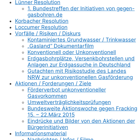
Lünner Resolution
1. Bundestreffen der Initiativen von gegen-
gasbohren.de
Korbacher Resolution
Loccumer Resolution
Vorfälle / Risiken / Diskurs
Kontaminiertes Grundwasser / Trinkwasser
„Gasland“ Dokumentarfilm
Konventionell oder Unkonventionell
Erdgasbohrplätze, Versenkbohrstellen und
Anlagen zur Erdgassuche in Deutschland
Gutachten mit Risikostudie des Landes
NRW zur unkonventionellen Gasförderung
Aktionen / Forderungen / Ziele
Förderverbot unkonventioneller
Gasvorkommen
Umweltverträglichkeitsprüfungen
Bundesweite Aktionswoche gegen Fracking
15. – 22.März 2015
Eindrücke und Bilder von den Aktionen der
Bürgerinitiativen
Informationsmaterial
Nachrichten / Infos / Filme