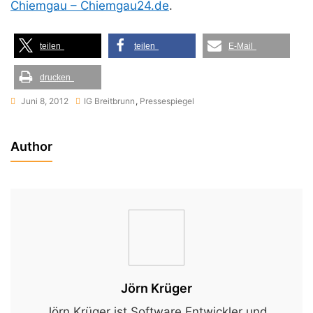
Chiemgau – Chiemgau24.de
.
teilen
teilen
E-Mail
drucken
Juni 8, 2012
IG Breitbrunn
,
Pressespiegel
Author
Jörn Krüger
Jörn Krüger ist Software Entwickler und