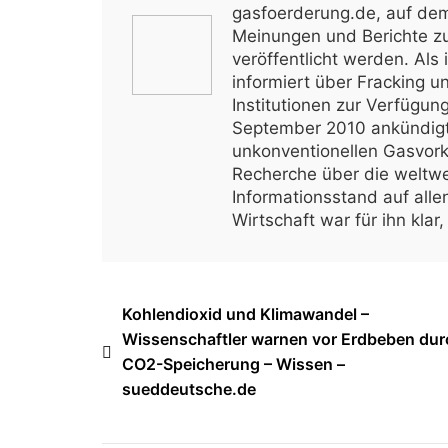
gasfoerderung.de, auf dem 
Meinungen und Berichte z
veröffentlicht werden. Als 
informiert über Fracking u
Institutionen zur Verfügu
September 2010 ankündigt
unkonventionellen Gasvo
Recherche über die weltwe
Informationsstand auf alle
Wirtschaft war für ihn kla
Beitragsnavigation
Kohlendioxid und Klimawandel –
Wissenschaftler warnen vor Erdbeben dur
CO2-Speicherung – Wissen –
sueddeutsche.de