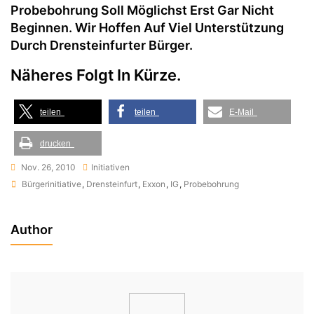
Probebohrung Soll Möglichst Erst Gar Nicht
Beginnen. Wir Hoffen Auf Viel Unterstützung
Durch Drensteinfurter Bürger.
Näheres Folgt In Kürze.
teilen
teilen
E-Mail
drucken
Nov. 26, 2010
Initiativen
Tags
Bürgerinitiative
,
Drensteinfurt
,
Exxon
,
IG
,
Probebohrung
Author