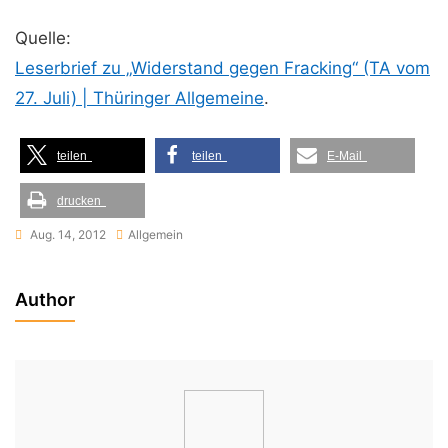
Quelle:
Leserbrief zu „Widerstand gegen Fracking“ (TA vom
27. Juli) | Thüringer Allgemeine
.
teilen
teilen
E-Mail
drucken
Aug. 14, 2012
Allgemein
Author