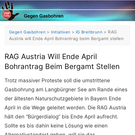
Skip
to
content
>
>
>
RAG
Gegen Gasbohren
Initiativen
IG Breitbrunn
Austria will Ende April Bohrantrag beim Bergamt stellen
RAG Austria Will Ende April
Bohrantrag Beim Bergamt Stellen
Trotz massiver Proteste soll die umstrittene
Gasbohrung am Langbürgner See am Rande eines
der ältesten Naturschutzgebiete in Bayern Ende
April in die Wege geleitet werden. Die RAG Austria
hält den “Bürgerdialog” bis Ende April aufrecht.
Sollte es bis dahin keine Lösung wie einen
Alternativstandort geben, will sie das