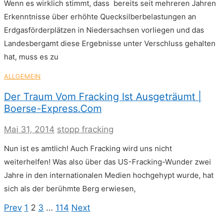
Wenn es wirklich stimmt, dass bereits seit mehreren Jahren
Erkenntnisse über erhöhte Quecksilberbelastungen an
Erdgasförderplätzen in Niedersachsen vorliegen und das
Landesbergamt diese Ergebnisse unter Verschluss gehalten
hat, muss es zu
ALLGEMEIN
Der Traum Vom Fracking Ist Ausgeträumt |
Boerse-Express.com
Mai 31, 2014
stopp fracking
Nun ist es amtlich! Auch Fracking wird uns nicht
weiterhelfen! Was also über das US-Fracking-Wunder zwei
Jahre in den internationalen Medien hochgehypt wurde, hat
sich als der berühmte Berg erwiesen,
Seitennummerierung
Previous
Page
Page
Page
Page
Next
Prev
1
2
3
…
114
Next
page
page