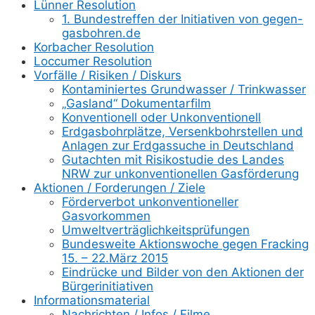
Lünner Resolution
1. Bundestreffen der Initiativen von gegen-
gasbohren.de
Korbacher Resolution
Loccumer Resolution
Vorfälle / Risiken / Diskurs
Kontaminiertes Grundwasser / Trinkwasser
„Gasland“ Dokumentarfilm
Konventionell oder Unkonventionell
Erdgasbohrplätze, Versenkbohrstellen und
Anlagen zur Erdgassuche in Deutschland
Gutachten mit Risikostudie des Landes
NRW zur unkonventionellen Gasförderung
Aktionen / Forderungen / Ziele
Förderverbot unkonventioneller
Gasvorkommen
Umweltverträglichkeitsprüfungen
Bundesweite Aktionswoche gegen Fracking
15. – 22.März 2015
Eindrücke und Bilder von den Aktionen der
Bürgerinitiativen
Informationsmaterial
Nachrichten / Infos / Filme