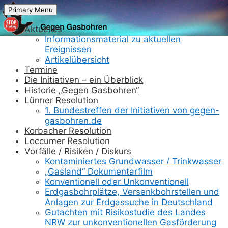
Skip
Primary Menu
to
content
Aktuelles
Informationsmaterial zu aktuellen
Ereignissen
Artikelübersicht
Termine
Die Initiativen – ein Überblick
Historie „Gegen Gasbohren“
Lünner Resolution
1. Bundestreffen der Initiativen von gegen-
gasbohren.de
Korbacher Resolution
Loccumer Resolution
Vorfälle / Risiken / Diskurs
Kontaminiertes Grundwasser / Trinkwasser
„Gasland“ Dokumentarfilm
Konventionell oder Unkonventionell
Erdgasbohrplätze, Versenkbohrstellen und
Anlagen zur Erdgassuche in Deutschland
Gutachten mit Risikostudie des Landes
NRW zur unkonventionellen Gasförderung