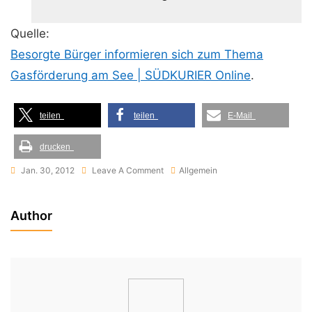
Quelle:
Besorgte Bürger informieren sich zum Thema
Gasförderung am See | SÜDKURIER Online
.
teilen
teilen
E-Mail
drucken
On
Jan. 30, 2012
Leave A Comment
Allgemein
Besorgte
Bürger
Author
Informieren
Sich
Zum
Thema
Gasförderung
Am