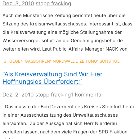
Dez. 3, 2010
stopp fracking
Auch die Münsterische Zeitung berichtet heute über die
Sitzung des Kreisumweltausschusses. Interessant ist, dass
die Kreisverwaltung eine mögliche Stellungnahme der
Wasserversorger sofort an die Genehmigungsbehörde
weiterleiten wird. Laut Public-Affairs-Manager NACK von
IG "GEGEN GASBOHREN" NORDWALDE
ZEITUNG: SONSTIGE
“Als Kreisverwaltung Sind Wir Hier
Hoffnungslos Überfordert.”
zu
Dez. 2, 2010
stopp fracking
1 Kommentar
“Als
Das musste der Bau Dezernent des Kreises Steinfurt heute
Kreisverwaltu
sind
in einer Aussschutzsitzung des Umweltausschusses
wir
einräumen. Zu der Aussage hat sich Herr Nierderau
hier
hoffnungslos
verleiten lassen, nachdem viele Fragen der SPD Fraktion
überfordert.”