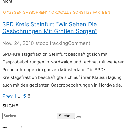
nicht
IG "GEGEN GASBOHREN" NORDWALDE
SONSTIGE PARTEIEN
SPD Kreis Steinfurt “Wir Sehen Die
Gasbohrungen Mit Großen Sorgen”
on
Nov. 24, 2010
stopp fracking
Comment
SPD
SPD-Kreistagsfraktion Steinfurt beschäftigt sich mit
Kreis
Steinfurt
Gasprobebohrungen in Nordwalde und rechnet mit weiteren
“Wir
Probebohrungen im ganzen Münsterland Die SPD-
sehen
die
Kreistagsfraktion beschäftigte sich auf ihrer Klausurtagung
Gasbohrungen
auch mit den geplanten Gasprobebohrungen in Nordwalde.
mit
großen
Seitennummerierung
Previous
Page
Page
Page
Prev
1
…
5
6
Sorgen”
page
Der
SUCHE
Beiträge
Suchen
nach: