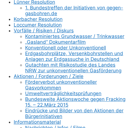
Lünner Resolution
1. Bundestreffen der Initiativen von gegen-
gasbohren.de
Korbacher Resolution
Loccumer Resolution
Vorfälle / Risiken / Diskurs
Kontaminiertes Grundwasser / Trinkwasser
„Gasland“ Dokumentarfilm
Konventionell oder Unkonventionell
Erdgasbohrplätze, Versenkbohrstellen und
Anlagen zur Erdgassuche in Deutschland
Gutachten mit Risikostudie des Landes
NRW zur unkonventionellen Gasförderung
Aktionen / Forderungen / Ziele
Förderverbot unkonventioneller
Gasvorkommen
Umweltverträglichkeitsprüfungen
Bundesweite Aktionswoche gegen Fracking
15. – 22.März 2015
Eindrücke und Bilder von den Aktionen der
Bürgerinitiativen
Informationsmaterial
Nachrichten / Infos / Filme