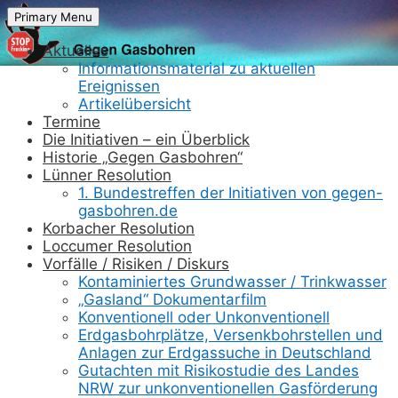
Skip
Primary Menu
to
content
Aktuelles
Informationsmaterial zu aktuellen
Ereignissen
Artikelübersicht
Termine
Die Initiativen – ein Überblick
Historie „Gegen Gasbohren“
Lünner Resolution
1. Bundestreffen der Initiativen von gegen-
gasbohren.de
Korbacher Resolution
Loccumer Resolution
Vorfälle / Risiken / Diskurs
Kontaminiertes Grundwasser / Trinkwasser
„Gasland“ Dokumentarfilm
Konventionell oder Unkonventionell
Erdgasbohrplätze, Versenkbohrstellen und
Anlagen zur Erdgassuche in Deutschland
Gutachten mit Risikostudie des Landes
NRW zur unkonventionellen Gasförderung