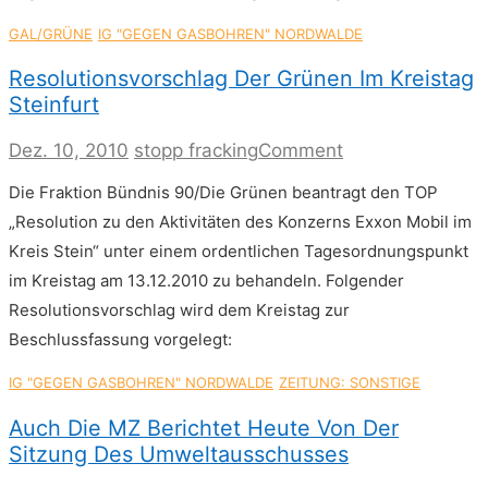
GAL/GRÜNE
IG "GEGEN GASBOHREN" NORDWALDE
Resolutionsvorschlag Der Grünen Im Kreistag
Steinfurt
on
Dez. 10, 2010
stopp fracking
Comment
Resolutionsvors
Die Fraktion Bündnis 90/Die Grünen beantragt den TOP
der
Grünen
„Resolution zu den Aktivitäten des Konzerns Exxon Mobil im
im
Kreis Stein“ unter einem ordentlichen Tagesordnungspunkt
Kreistag
Steinfurt
im Kreistag am 13.12.2010 zu behandeln. Folgender
Resolutionsvorschlag wird dem Kreistag zur
Beschlussfassung vorgelegt:
IG "GEGEN GASBOHREN" NORDWALDE
ZEITUNG: SONSTIGE
Auch Die MZ Berichtet Heute Von Der
Sitzung Des Umweltausschusses