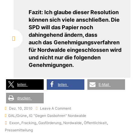
Fazit: Ich glaube dieser Resolution
können sich viele anschließen. Die
SPD will das Papier noch
dahingehend ändern, dass
auch das
Genehmigungsverfahren
für Nordwalde eingeschlossen wird
und nicht nur die folgenden
Genehmigungen.
teilen
teilen
E-Mail
drucken
On
Dez. 10, 2010
Leave A Comment
Resolutionsvorschlag
GAL/Grüne
,
IG "Gegen Gasbohren" Nordwalde
Tags
Der
Exxon
,
Fracking
,
Gasförderung
,
Nordwalde
,
Öffentlichkeit
,
Grünen
Pressemitteilung