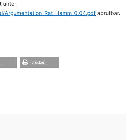
t unter
al/Argumentation_
Rat_Hamm_0.04.pdf
abrufbar.
l
drucken