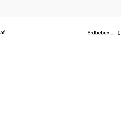
raf
Erdbeben….