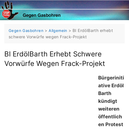
Skip
to
content
>
>
BI ErdölBarth erhebt
Gegen Gasbohren
Allgemein
schwere Vorwürfe wegen Frack-Projekt
BI ErdölBarth Erhebt Schwere
Vorwürfe Wegen Frack-Projekt
Bürgeriniti
ative Erdöl
Barth
kündigt
weiteren
öffentlich
en Protest