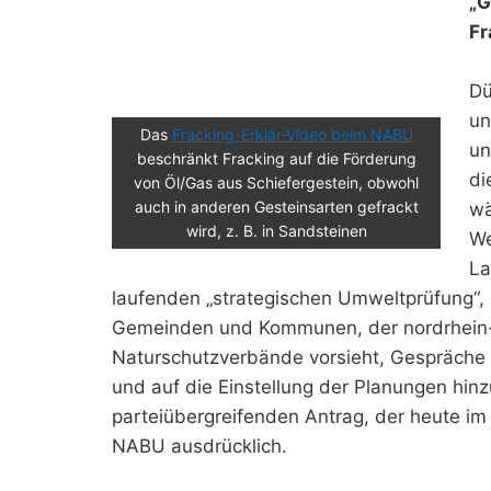
„G
Fr
Dü
un
Das
Fracking-Erklär-Video beim NABU
un
beschränkt Fracking auf die Förderung
di
von Öl/Gas aus Schiefergestein, obwohl
auch in anderen Gesteinsarten gefrackt
wä
wird, z. B. in Sandsteinen
We
La
laufenden „strategischen Umweltprüfung“, 
Gemeinden und Kommunen, der nordrhein-
Naturschutzverbände vorsieht, Gespräche 
und auf die Einstellung der Planungen hinz
parteiübergreifenden Antrag, der heute im
NABU ausdrücklich.