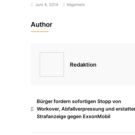
Juni 4, 2014
Allgemein
Author
Redaktion
Beitragsnavigation
Bürger fordern sofortigen Stopp von
Workover, Abfallverpressung und erstatte
Strafanzeige gegen ExxonMobil