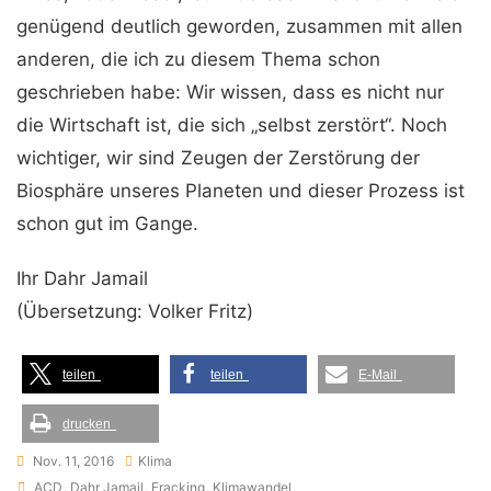
genügend deutlich geworden, zusammen mit allen
anderen, die ich zu diesem Thema schon
geschrieben habe: Wir wissen, dass es nicht nur
die Wirtschaft ist, die sich „selbst zerstört“. Noch
wichtiger, wir sind Zeugen der Zerstörung der
Biosphäre unseres Planeten und dieser Prozess ist
schon gut im Gange.
Ihr Dahr Jamail
(Übersetzung: Volker Fritz)
teilen
teilen
E-Mail
drucken
Nov. 11, 2016
Klima
Tags
ACD
,
Dahr Jamail
,
Fracking
,
Klimawandel
,