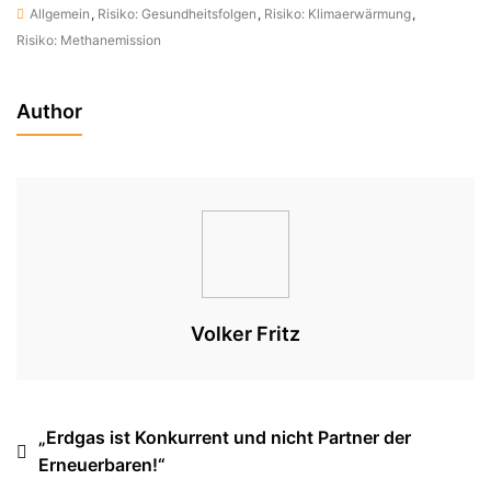
Allgemein
,
Risiko: Gesundheitsfolgen
,
Risiko: Klimaerwärmung
,
Risiko: Methanemission
Author
Volker Fritz
Beitragsnavigation
„Erdgas ist Konkurrent und nicht Partner der
Erneuerbaren!“