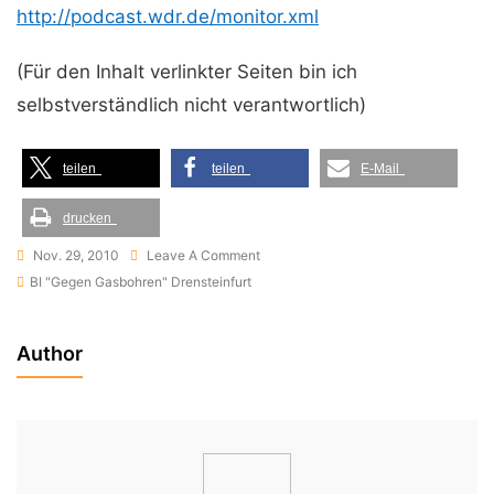
http://podcast.wdr.de/monitor.xml
(Für den Inhalt verlinkter Seiten bin ich
selbstverständlich nicht verantwortlich)
teilen
teilen
E-Mail
drucken
On
Nov. 29, 2010
Leave A Comment
Offener
BI "Gegen Gasbohren" Drensteinfurt
Brief
An
Author
Die
Drensteinfurter
Bürger