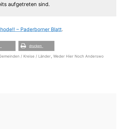
ts aufgetreten sind.
hode!! – Paderborner Blatt
.
l
drucken
 Gemeinden / Kreise / Länder
,
Weder Hier Noch Anderswo