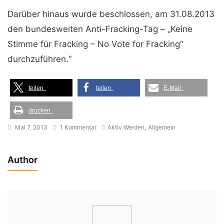
Darüber hinaus wurde beschlossen, am 31.08.2013
den bundesweiten Anti-Fracking-Tag – „Keine
Stimme für Fracking – No Vote for Fracking“
durchzuführen.“
teilen
teilen
E-Mail
drucken
Zu
Mai 7, 2013
1 Kommentar
Aktiv Werden
,
Allgemein
Bundesweites
Treffen
Author
Der
Bürgerinitiativen
Gegen
Gasbohren
In
Korbach