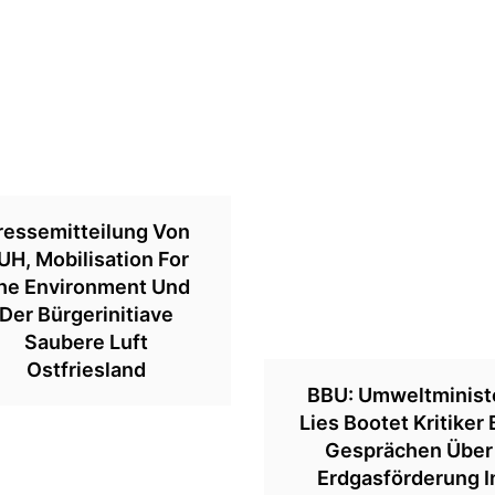
ressemitteilung Von
UH, Mobilisation For
he Environment Und
Der Bürgerinitiave
Saubere Luft
Ostfriesland
BBU: Umweltminist
Lies Bootet Kritiker 
Gesprächen Über
Erdgasförderung I