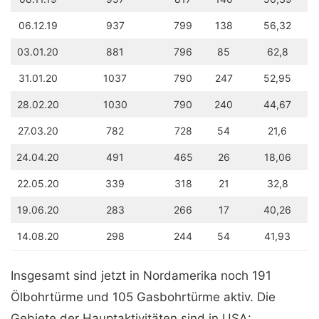
06.12.19
937
799
138
56,32
03.01.20
881
796
85
62,8
31.01.20
1037
790
247
52,95
28.02.20
1030
790
240
44,67
27.03.20
782
728
54
21,6
24.04.20
491
465
26
18,06
22.05.20
339
318
21
32,8
19.06.20
283
266
17
40,26
14.08.20
298
244
54
41,93
Insgesamt sind jetzt in Nordamerika noch 191
Ölbohrtürme und 105 Gasbohrtürme aktiv. Die
Gebiete der Hauptaktivitäten sind in USA: