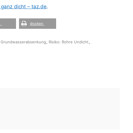
 ganz dicht – taz.de
.
l
drucken
o: Grundwasserabsenkung
,
Risiko: Rohre Undicht
,