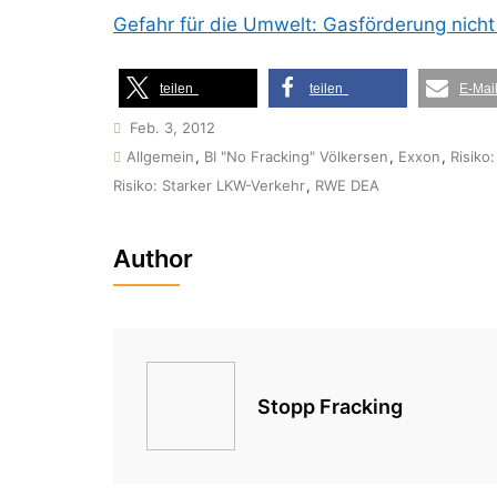
Gefahr für die Umwelt: Gasförderung nicht
teilen
teilen
E-Mai
Feb. 3, 2012
Allgemein
,
BI "No Fracking" Völkersen
,
Exxon
,
Risik
Risiko: Starker LKW-Verkehr
,
RWE DEA
Author
Stopp Fracking