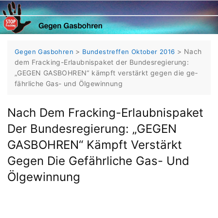
Skip
to
content
>
>
Nach
Gegen Gasbohren
Bundestreffen Oktober 2016
dem Fracking-Erlaubnispaket der Bundesregierung:
„GEGEN GASBOH­REN“ kämpft verstärkt gegen die ge­
fährliche Gas- und Ölgewinnung
Nach Dem Fracking-Erlaubnispaket
Der Bundesregierung: „GEGEN
GASBOH­REN“ Kämpft Verstärkt
Gegen Die Ge­fährliche Gas- Und
Ölgewinnung