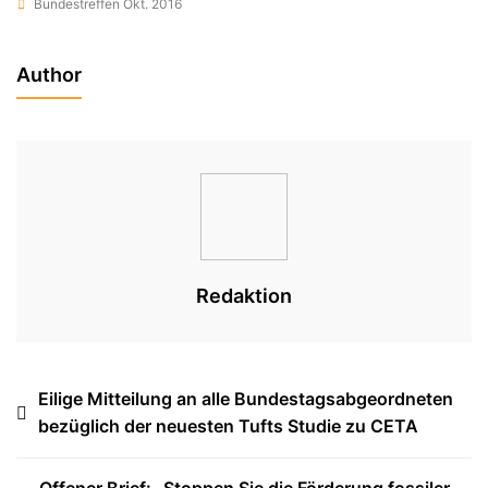
Tags
Bundestreffen Okt. 2016
Author
Redaktion
Beitragsnavigation
Eilige Mitteilung an alle Bundestagsabgeordneten
bezüglich der neuesten Tufts Studie zu CETA
Offener Brief: „Stoppen Sie die Förderung fossiler