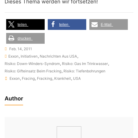
Dieses Thema werden wir fortsetzen!
teilen
teilen
E-Mail
drucken
Feb. 14, 2011
Exxon
,
Initiativen
,
Nachrichten Aus USA
,
Risiko: Down-Winders-Syndrom
,
Risiko: Gas Im Trinkwasser
,
Risiko: Gifteinsatz Beim Fracking
,
Risiko: Tiefenbohrungen
Tags
Exxon
,
Fracing
,
Fracking
,
Krankheit
,
USA
Author