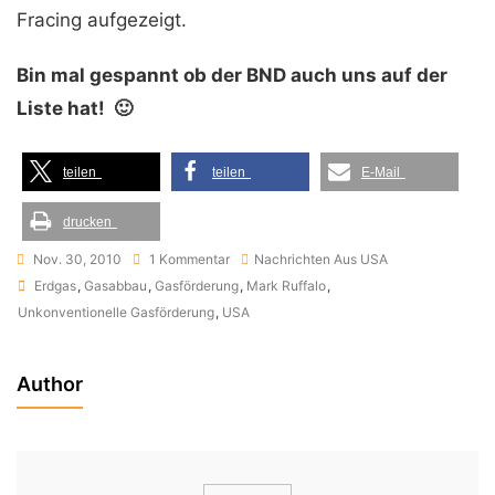
Fracing aufgezeigt.
Bin mal gespannt ob der BND auch uns auf der
Liste hat! 🙂
teilen
teilen
E-Mail
drucken
Zu
Nov. 30, 2010
1 Kommentar
Nachrichten Aus USA
Tags
Achtung
Erdgas
,
Gasabbau
,
Gasförderung
,
Mark Ruffalo
,
In
Unkonventionelle Gasförderung
,
USA
Amerika
Ermittelt
Author
Der
Staatsschutz
Gegen
Gegner