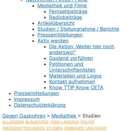
Mediathek und Filme
Fernsehbeiträge
Radiobeiträge
Artikelübersicht
Studien / Stellungnahme / Berichte
Pressemitteilungen
Aktiv werden
Die Aktion „Weder hier noch
anderswo!“
Gasland vorführen
Petitionen und
Unterschriftenlisten
Materialien und Logos
Kontakt aufnehmen
Know TTIP Know CETA
Pressemitteilungen
Impressum
Datenschutzerklärung
Gegen Gasbohren
>
Mediathek
>
Studien
ALLGEMEIN
BUNDESTAG, NRW-LANDTAG
POLITIK
PRESSEMITTEILUNGEN
STUDIEN
VERBÄNDE UND NGOS