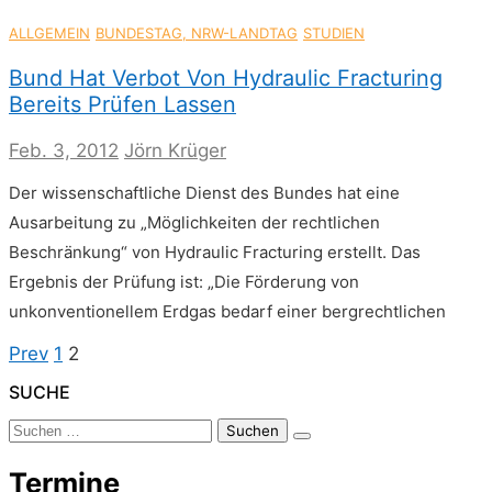
ALLGEMEIN
BUNDESTAG, NRW-LANDTAG
STUDIEN
Bund Hat Verbot Von Hydraulic Fracturing
Bereits Prüfen Lassen
Feb. 3, 2012
Jörn Krüger
Der wissenschaftliche Dienst des Bundes hat eine
Ausarbeitung zu „Möglichkeiten der rechtlichen
Beschränkung“ von Hydraulic Fracturing erstellt. Das
Ergebnis der Prüfung ist: „Die Förderung von
unkonventionellem Erdgas bedarf einer bergrechtlichen
Seitennummerierung
Previous
Page
Page
Prev
1
2
page
Der
SUCHE
Beiträge
Suchen
nach:
Termine