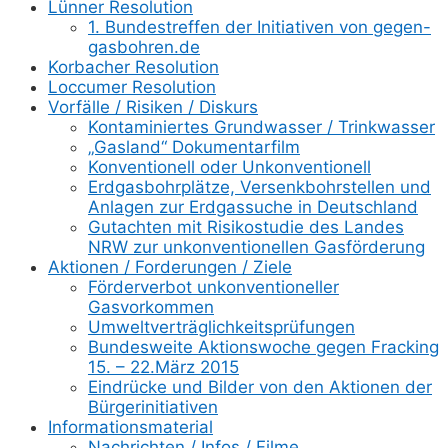
Lünner Resolution
1. Bundestreffen der Initiativen von gegen-
gasbohren.de
Korbacher Resolution
Loccumer Resolution
Vorfälle / Risiken / Diskurs
Kontaminiertes Grundwasser / Trinkwasser
„Gasland“ Dokumentarfilm
Konventionell oder Unkonventionell
Erdgasbohrplätze, Versenkbohrstellen und
Anlagen zur Erdgassuche in Deutschland
Gutachten mit Risikostudie des Landes
NRW zur unkonventionellen Gasförderung
Aktionen / Forderungen / Ziele
Förderverbot unkonventioneller
Gasvorkommen
Umweltverträglichkeitsprüfungen
Bundesweite Aktionswoche gegen Fracking
15. – 22.März 2015
Eindrücke und Bilder von den Aktionen der
Bürgerinitiativen
Informationsmaterial
Nachrichten / Infos / Filme