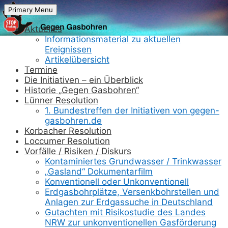
Skip
Primary Menu
to
content
Aktuelles
Informationsmaterial zu aktuellen
Ereignissen
Artikelübersicht
Termine
Die Initiativen – ein Überblick
Historie „Gegen Gasbohren“
Lünner Resolution
1. Bundestreffen der Initiativen von gegen-
gasbohren.de
Korbacher Resolution
Loccumer Resolution
Vorfälle / Risiken / Diskurs
Kontaminiertes Grundwasser / Trinkwasser
„Gasland“ Dokumentarfilm
Konventionell oder Unkonventionell
Erdgasbohrplätze, Versenkbohrstellen und
Anlagen zur Erdgassuche in Deutschland
Gutachten mit Risikostudie des Landes
NRW zur unkonventionellen Gasförderung