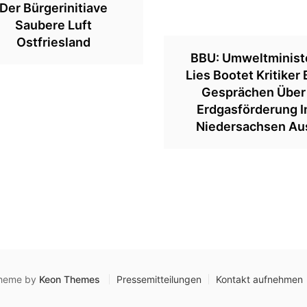
Der Bürgerinitiave
Saubere Luft
Ostfriesland
BBU: Umweltminist
Lies Bootet Kritiker 
Gesprächen Über
Erdgasförderung I
Niedersachsen Au
 Theme by
Keon Themes
Pressemitteilungen
Kontakt aufnehmen