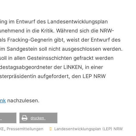
king im Entwurf des Landesentwicklungsplan
nehmend in die Kritik. Während sich die NRW-
als Fracking-Gegnerin gibt, weist der Entwurf des
 im Sandgestein soll nicht ausgeschlossen werden.
oll in allen Gesteinsschichten gefrackt werden
destagsabgeordneter der LINKEN, in einer
isterpräsidentin aufgefordert, den LEP NRW
ink
nachzulesen.
l
drucken
Tags
KE
,
Pressemitteilungen
Landesentwicklungsplan (LEP) NRW