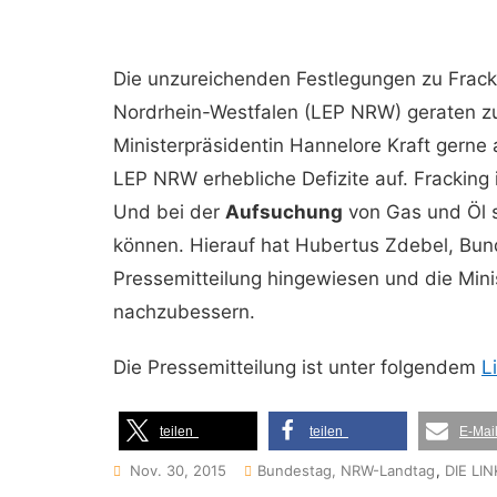
Die unzureichenden Festlegungen zu Frac
Nordrhein-Westfalen (LEP NRW) geraten zu
Ministerpräsidentin Hannelore Kraft gerne 
LEP NRW erhebliche Defizite auf. Fracking
Und bei der
Aufsuchung
von Gas und Öl s
können. Hierauf hat Hubertus Zdebel, Bun
Pressemitteilung hingewiesen und die Min
nachzubessern.
Die Pressemitteilung ist unter folgendem
L
teilen
teilen
E-Mai
Nov. 30, 2015
Bundestag, NRW-Landtag
,
DIE LIN