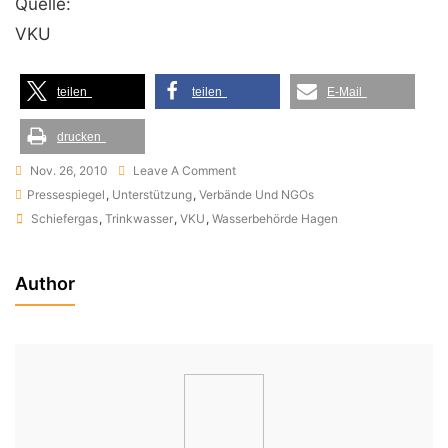
Quelle:
VKU
teilen
teilen
E-Mail
drucken
On
Nov. 26, 2010
Leave A Comment
Verband
Pressespiegel
,
Unterstützung
,
Verbände Und NGOs
Tags
Kommunaler
Schiefergas
,
Trinkwasser
,
VKU
,
Wasserbehörde Hagen
Unternehmen
–
Author
Gewinnung
Von
Schiefergas
Ist
Gefahr
Für
Wasserversorgung