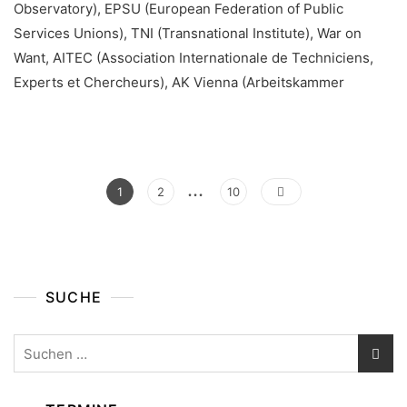
Observatory), EPSU (European Federation of Public
Services Unions), TNI (Transnational Institute), War on
Want, AITEC (Association Internationale de Techniciens,
Experts et Chercheurs), AK Vienna (Arbeitskammer
…
Seitennummerierung
Page
Page
Page
1
2
10
Der
Beiträge
SUCHE
Suchen
nach: