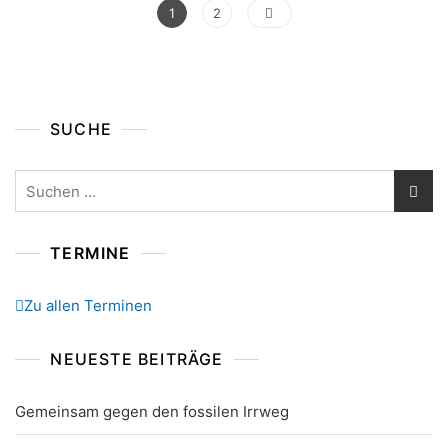
Seitennummerierung
Page
Page
1
2
Der
Beiträge
SUCHE
Suchen
nach:
TERMINE
Zu allen Terminen
NEUESTE BEITRÄGE
Gemeinsam gegen den fossilen Irrweg