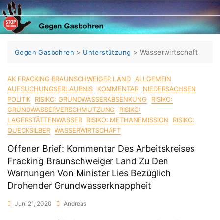
Skip
to
content
>
>
Wasserwirtschaft
Gegen Gasbohren
Unterstützung
AK FRACKING BRAUNSCHWEIGER LAND
ALLGEMEIN
AUFSUCHUNGSERLAUBNIS
KOMMENTAR
NIEDERSACHSEN
POLITIK
RISIKO: GRUNDWASSERABSENKUNG
RISIKO:
GRUNDWASSERVERSCHMUTZUNG
RISIKO:
LAGERSTÄTTENWASSER
RISIKO: METHANEMISSION
RISIKO:
QUECKSILBER
WASSERWIRTSCHAFT
Offener Brief: Kommentar Des Arbeitskreises
Fracking Braunschweiger Land Zu Den
Warnungen Von Minister Lies Bezüglich
Drohender Grundwasserknappheit
Juni 21, 2020
Andreas