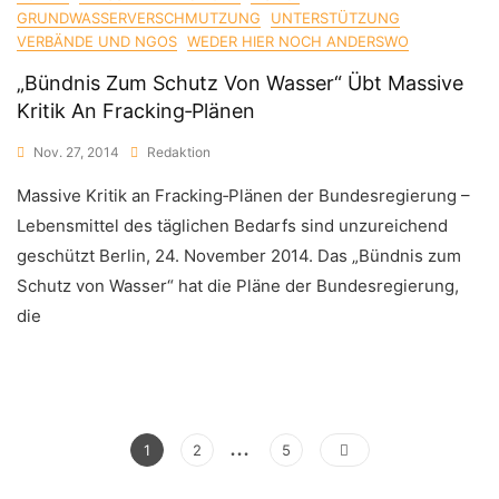
GRUNDWASSERVERSCHMUTZUNG
UNTERSTÜTZUNG
VERBÄNDE UND NGOS
WEDER HIER NOCH ANDERSWO
„Bündnis Zum Schutz Von Wasser“ Übt Massive
Kritik An Fracking‐Plänen
Nov. 27, 2014
Redaktion
Massive Kritik an Fracking‐Plänen der Bundesregierung –
Lebensmittel des täglichen Bedarfs sind unzureichend
geschützt Berlin, 24. November 2014. Das „Bündnis zum
Schutz von Wasser“ hat die Pläne der Bundesregierung,
die
…
Seitennummerierung
Page
Page
Page
1
2
5
Der