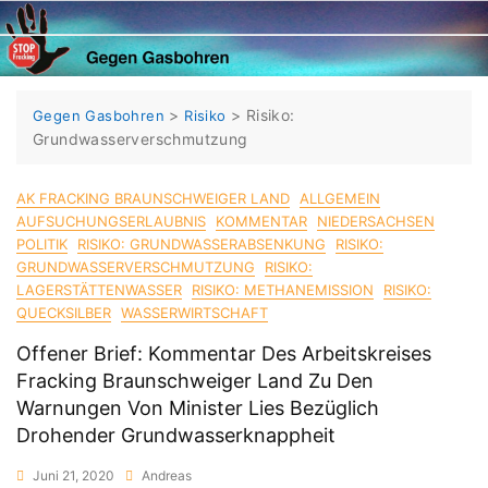
Skip
to
content
>
>
Risiko:
Gegen Gasbohren
Risiko
Grundwasserverschmutzung
AK FRACKING BRAUNSCHWEIGER LAND
ALLGEMEIN
AUFSUCHUNGSERLAUBNIS
KOMMENTAR
NIEDERSACHSEN
POLITIK
RISIKO: GRUNDWASSERABSENKUNG
RISIKO:
GRUNDWASSERVERSCHMUTZUNG
RISIKO:
LAGERSTÄTTENWASSER
RISIKO: METHANEMISSION
RISIKO:
QUECKSILBER
WASSERWIRTSCHAFT
Offener Brief: Kommentar Des Arbeitskreises
Fracking Braunschweiger Land Zu Den
Warnungen Von Minister Lies Bezüglich
Drohender Grundwasserknappheit
Juni 21, 2020
Andreas