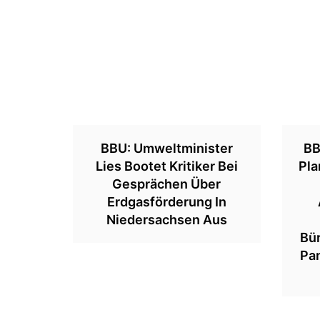
BBU: Umweltminister
BB
Lies Bootet Kritiker Bei
Pla
Gesprächen Über
Erdgasförderung In
Niedersachsen Aus
Bür
Pa