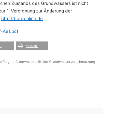
chen Zustands des Grundwassers ist nicht
ur 1. Verordnung zur Änderung der
r
http://bbu-online.de
V-Ae1.pdf
l
drucken
er/Lagerstättenwasser
,
Risiko: Grundwasserverschmutzung
,