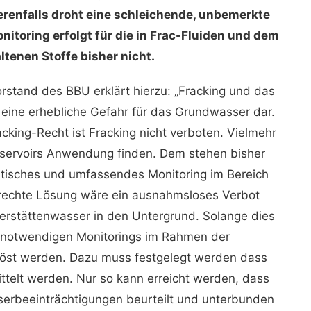
renfalls droht eine schleichende, unbemerkte
itoring erfolgt für die in Frac-Fluiden und dem
ltenen Stoffe bisher nicht.
stand des BBU erklärt hierzu: „Fracking und das
eine erhebliche Gefahr für das Grundwas­ser dar.
cking-Recht ist Fracking nicht verboten. Vielmehr
eservoirs Anwendung finden. Dem ste­hen bisher
atisches und umfassendes Monitoring im Bereich
echte Lösung wäre ein ausnahms­loses Verbot
rstättenwasser in den Unter­grund. Solange dies
es notwendigen Monitorings im Rahmen der
st werden. Dazu muss festge­legt werden dass
ttelt werden. Nur so kann er­reicht werden, dass
erbeeinträchtigungen be­urteilt und unterbunden