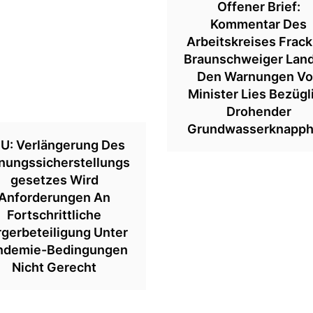
Offener Brief:
Kommentar Des
Arbeitskreises Frack
Braunschweiger Lan
Den Warnungen V
Minister Lies Bezügl
Drohender
Grundwasserknapph
U: Verlängerung Des
nungssicherstellungs
Gesetzes Wird
Anforderungen An
Fortschrittliche
gerbeteiligung Unter
ndemie-Bedingungen
Nicht Gerecht