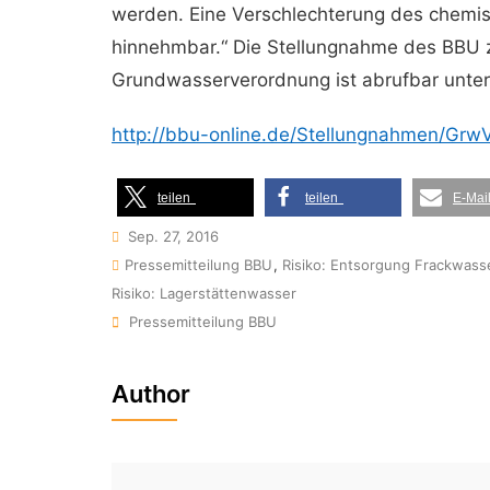
werden. Eine Verschlechterung des chemis
hinnehmbar.“ Die Stellungnahme des BBU z
Grundwasserverordnung ist abrufbar unte
http://bbu-online.de/Stellungnahmen/Grw
teilen
teilen
E-Mai
Sep. 27, 2016
Pressemitteilung BBU
,
Risiko: Entsorgung Frackwass
Risiko: Lagerstättenwasser
Tags
Pressemitteilung BBU
Author