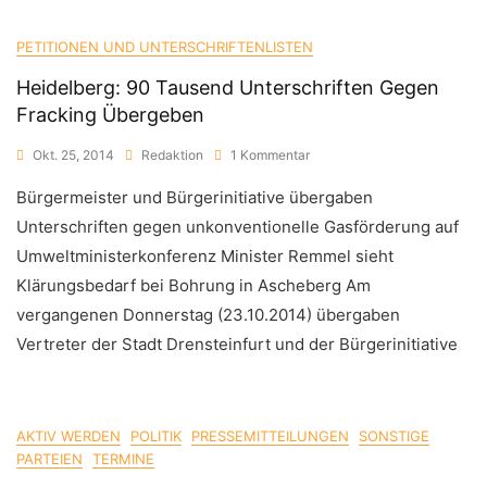
PETITIONEN UND UNTERSCHRIFTENLISTEN
Heidelberg: 90 Tausend Unterschriften Gegen
Fracking Übergeben
Zu
Okt. 25, 2014
Redaktion
1 Kommentar
Heidelberg:
Bürgermeister und Bürgerinitiative übergaben
90
Tausend
Unterschriften gegen unkonventionelle Gasförderung auf
Unterschriften
Umweltministerkonferenz Minister Remmel sieht
Gegen
Fracking
Klärungsbedarf bei Bohrung in Ascheberg Am
Übergeben
vergangenen Donnerstag (23.10.2014) übergaben
Vertreter der Stadt Drensteinfurt und der Bürgerinitiative
AKTIV WERDEN
POLITIK
PRESSEMITTEILUNGEN
SONSTIGE
PARTEIEN
TERMINE