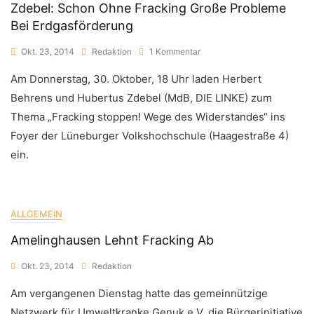
Zdebel: Schon Ohne Fracking Große Probleme
Bei Erdgasförderung
Zu
Okt. 23, 2014
Redaktion
1 Kommentar
Zdebel:
Am Donnerstag, 30. Oktober, 18 Uhr laden Herbert
Schon
Ohne
Behrens und Hubertus Zdebel (MdB, DIE LINKE) zum
Fracking
Thema „Fracking stoppen! Wege des Widerstandes“ ins
Große
Probleme
Foyer der Lüneburger Volkshochschule (Haagestraße 4)
Bei
ein.
Erdgasförderung
ALLGEMEIN
Amelinghausen Lehnt Fracking Ab
Okt. 23, 2014
Redaktion
Am vergangenen Dienstag hatte das gemeinnützige
Netzwerk für Umweltkranke Genuk e.V. die Bürgerinitiative