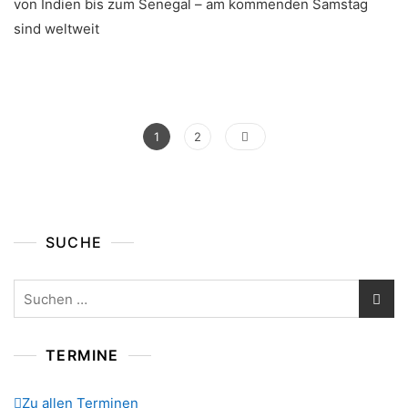
von Indien bis zum Senegal – am kommenden Samstag
sind weltweit
Seitennummerierung
Page
Page
1
2
Der
Beiträge
SUCHE
Suchen
nach:
TERMINE
Zu allen Terminen