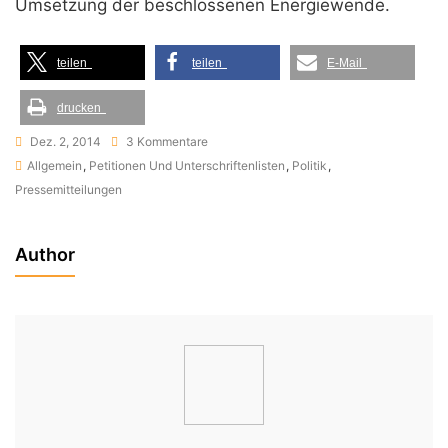
Umsetzung der beschlossenen Energiewende.
teilen
teilen
E-Mail
drucken
Zu
Dez. 2, 2014
3 Kommentare
Appell:
Allgemein
,
Petitionen Und Unterschriftenlisten
,
Politik
,
Fracking-
Pressemitteilungen
Gesetze
Nicht
Author
Zulassen!