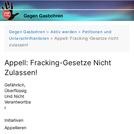
Skip
to
content
>
>
Gegen Gasbohren
Aktiv werden
Petitionen und
>
Appell: Fracking-Gesetze nicht
Unterschriftenlisten
zulassen!
Appell: Fracking-Gesetze Nicht
Zulassen!
Gefährlich,
Überflüssig
Und Nicht
Verantwortba
R
Initiativen
Appellieren