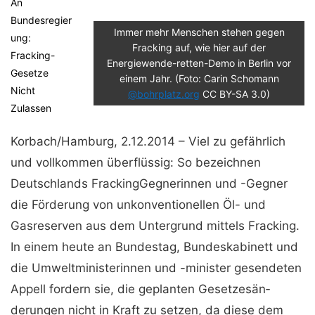
An
Bundesregier
Immer mehr Menschen stehen gegen
Ung:
Fracking auf, wie hier auf der
Fracking-
Energiewende-retten-Demo in Berlin vor
Gesetze
einem Jahr. (Foto: Carin Schomann
Nicht
@bohrplatz.org
CC BY-SA 3.0)
Zulassen
Korbach/Hamburg, 2.12.2014 – Viel zu gefährlich
und voll­kommen überflüssig: So bezeichnen
Deutschlands Fracking­Gegnerinnen und -Gegner
die Förderung von unkonventio­nellen Öl- und
Gasreserven aus dem Untergrund mittels Fracking.
In einem heute an Bundes­tag, Bundeskabinett und
die Umweltministe­rinnen und -minister gesendeten
Appell for­dern sie, die geplanten Gesetzesän­
derungen nicht in Kraft zu setzen, da diese dem