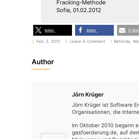
Fracking-Methode
Sofia, 01.02.2012
teilen
teilen
E-Mai
On
Feb. 2, 2012
Leave A Comment
Behörde, Was
Offener
Brief
Author
Der
Bulgarischen
Initiative
Für
Jörn Krüger
Verbot
Jörn Krüger ist Software E
Der
Organisationen, die Inter
Förderung
Von
Im Oktober 2010 begann er
Schiefergas
gasfoerderung.de, auf dem 