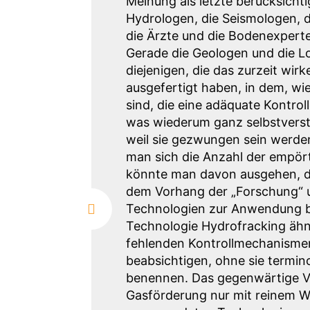
Meinung als letzte berücksicht
Hydrologen, die Seismologen, d
die Ärzte und die Bodenexpert
Gerade die Geologen und die L
diejenigen, die das zurzeit wi
ausgefertigt haben, in dem, wi
sind, die eine adäquate Kontro
was wiederum ganz selbstverst
weil sie gezwungen sein werden
man sich die Anzahl der empör
könnte man davon ausgehen, da
dem Vorhang der „Forschung“ 
Technologien zur Anwendung br
Technologie Hydrofracking ähn
fehlenden Kontrollmechanisme
beabsichtigen, ohne sie termin
benennen. Das gegenwärtige Ver
Gasförderung nur mit reinem Wa