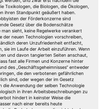
igt werden, und zwar erst nachdem die
ie Toxikologen, die Biologen, die Ökologen,
en ihren Standpunkt geäußert haben.
obbyisten der Förderkonzerne sind
rkende Gesetz über die Bodenschätze
e man sieht, keine Regelwerke verankert
lle der neuen Technologien vorschreiben,
ändlich deren Unzufriedenheit entfacht,
, sie im Laufe der Arbeit einzuführen. Wenn
ten und davon tangierten Seiten anschaut,
ss fast alle Firmen und Konzerne hinter
und des „Geschäftsgeheimnisses“ entweder
ingen, die den verbotenen gefährlichen
lich sind, oder wegen der im Gesetz
n die Anwendung der selben Technologie
ologisch in ihren Arbeitsbeschreibungen zu
bot hindert in keinster Weise die
sser nach einer bereits heute