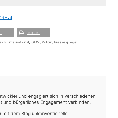
ORF.at
.
l
drucken
eich
,
International
,
OMV
,
Politik
,
Pressespiegel
ntwickler und engagiert sich in verschiedenen
net und bürgerliches Engagement verbinden.
 mit dem Blog unkonventionelle-