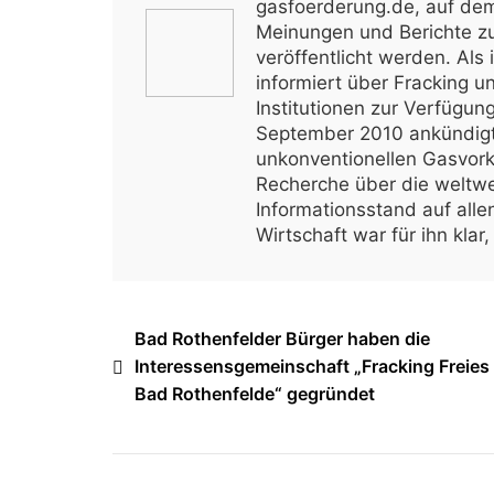
gasfoerderung.de, auf dem 
Meinungen und Berichte z
veröffentlicht werden. Als 
informiert über Fracking u
Institutionen zur Verfügu
September 2010 ankündigt
unkonventionellen Gasvo
Recherche über die weltwe
Informationsstand auf alle
Wirtschaft war für ihn kla
Beitragsnavigation
Bad Rothenfelder Bürger haben die
Interessensgemeinschaft „Fracking Freies
Bad Rothenfelde“ gegründet