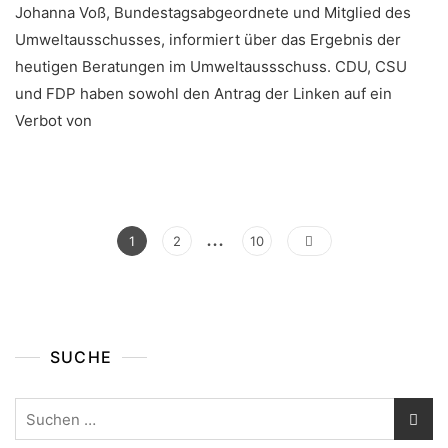
Johanna Voß, Bundestagsabgeordnete und Mitglied des
Umweltausschusses, informiert über das Ergebnis der
heutigen Beratungen im Umweltaussschuss. CDU, CSU
und FDP haben sowohl den Antrag der Linken auf ein
Verbot von
…
Seitennummerierung
Page
Page
Page
1
2
10
Der
Beiträge
SUCHE
Suchen
nach: