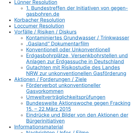
Lünner Resolution
1. Bundestreffen der Initiativen von gegen-
gasbohren.de
Korbacher Resolution
Loccumer Resolution
Vorfälle / Risiken / Diskurs
Kontaminiertes Grundwasser / Trinkwasser
„Gasland“ Dokumentarfilm
Konventionell oder Unkonventionell
Erdgasbohrplätze, Versenkbohrstellen und
Anlagen zur Erdgassuche in Deutschland
Gutachten mit Risikostudie des Landes
NRW zur unkonventionellen Gasförderung
Aktionen / Forderungen / Ziele
Förderverbot unkonventioneller
Gasvorkommen
Umweltverträglichkeitsprüfungen
Bundesweite Aktionswoche gegen Fracking
15. – 22.März 2015
Eindrücke und Bilder von den Aktionen der
Bürgerinitiativen
Informationsmaterial
Nachrichten / Infos / Filme