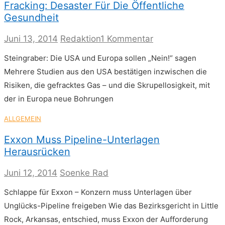
Fracking: Desaster Für Die Öffentliche
Gesundheit
zu
Juni 13, 2014
Redaktion
1 Kommentar
Fracking:
Steingraber: Die USA und Europa sollen „Nein!“ sagen
Desaster
für
Mehrere Studien aus den USA bestätigen inzwischen die
die
Risiken, die gefracktes Gas – und die Skrupellosigkeit, mit
öffentliche
Gesundheit
der in Europa neue Bohrungen
ALLGEMEIN
Exxon Muss Pipeline-Unterlagen
Herausrücken
Juni 12, 2014
Soenke Rad
Schlappe für Exxon – Konzern muss Unterlagen über
Unglücks-Pipeline freigeben Wie das Bezirksgericht in Little
Rock, Arkansas, entschied, muss Exxon der Aufforderung