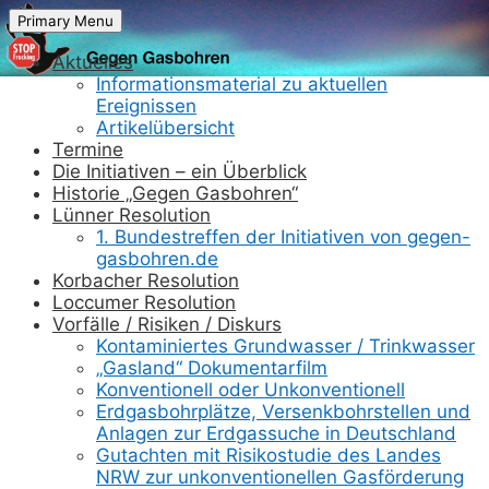
Skip
Primary Menu
to
content
Aktuelles
Informationsmaterial zu aktuellen
Ereignissen
Artikelübersicht
Termine
Die Initiativen – ein Überblick
Historie „Gegen Gasbohren“
Lünner Resolution
1. Bundestreffen der Initiativen von gegen-
gasbohren.de
Korbacher Resolution
Loccumer Resolution
Vorfälle / Risiken / Diskurs
Kontaminiertes Grundwasser / Trinkwasser
„Gasland“ Dokumentarfilm
Konventionell oder Unkonventionell
Erdgasbohrplätze, Versenkbohrstellen und
Anlagen zur Erdgassuche in Deutschland
Gutachten mit Risikostudie des Landes
NRW zur unkonventionellen Gasförderung