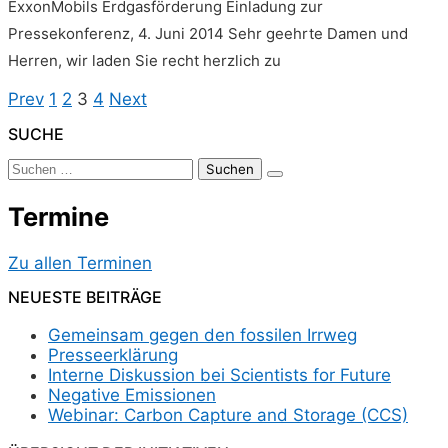
ExxonMobils Erdgasförderung Einladung zur
Pressekonferenz, 4. Juni 2014 Sehr geehrte Damen und
Herren, wir laden Sie recht herzlich zu
Seitennummerierung
Previous
Page
Page
Page
Page
Next
Prev
1
2
3
4
Next
page
page
Der
SUCHE
Beiträge
Suchen
nach:
Termine
Zu allen Terminen
NEUESTE BEITRÄGE
Gemeinsam gegen den fossilen Irrweg
Presseerklärung
Interne Diskussion bei Scientists for Future
Negative Emissionen
Webinar: Carbon Capture and Storage (CCS)