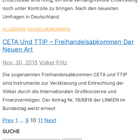
noch unter Kontrolle zu bringen. Nach den neuesten
Umfragen in Deutschland
ALLGEMEIN
HANDELSABKOMMEN
CETA Und TTIP – Freihandelsabkommen Der
Neuen Art
Nov. 30, 2015
Volker Fritz
Die sogenannten Freihandelsabkommen CETA und TTIP
sind Instrumente zur Versklavung und Entrechtung der
Völker durch die Internationalen Großkonzerne und
Finanzvermögen. Der Antrag Nr. 18/6818 der LINKEN im
Bundestag weist erneut
Seitennummerierung
Previous
Page
Page
Page
Page
Next
Prev
1
…
9
10
11
Next
page
page
Der
SUCHE