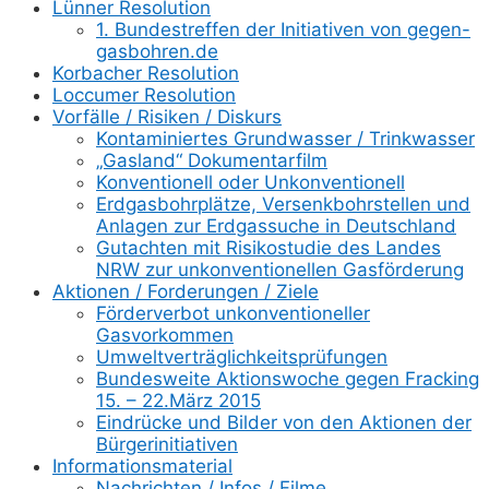
Lünner Resolution
1. Bundestreffen der Initiativen von gegen-
gasbohren.de
Korbacher Resolution
Loccumer Resolution
Vorfälle / Risiken / Diskurs
Kontaminiertes Grundwasser / Trinkwasser
„Gasland“ Dokumentarfilm
Konventionell oder Unkonventionell
Erdgasbohrplätze, Versenkbohrstellen und
Anlagen zur Erdgassuche in Deutschland
Gutachten mit Risikostudie des Landes
NRW zur unkonventionellen Gasförderung
Aktionen / Forderungen / Ziele
Förderverbot unkonventioneller
Gasvorkommen
Umweltverträglichkeitsprüfungen
Bundesweite Aktionswoche gegen Fracking
15. – 22.März 2015
Eindrücke und Bilder von den Aktionen der
Bürgerinitiativen
Informationsmaterial
Nachrichten / Infos / Filme