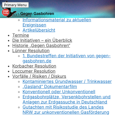
Skip
Primary Menu
to
content
Aktuelles
Informationsmaterial zu aktuellen
Ereignissen
Artikelübersicht
Termine
Die Initiativen – ein Überblick
Historie „Gegen Gasbohren“
Lünner Resolution
1. Bundestreffen der Initiativen von gegen-
gasbohren.de
Korbacher Resolution
Loccumer Resolution
Vorfälle / Risiken / Diskurs
Kontaminiertes Grundwasser / Trinkwasser
„Gasland“ Dokumentarfilm
Konventionell oder Unkonventionell
Erdgasbohrplätze, Versenkbohrstellen und
Anlagen zur Erdgassuche in Deutschland
Gutachten mit Risikostudie des Landes
NRW zur unkonventionellen Gasförderung