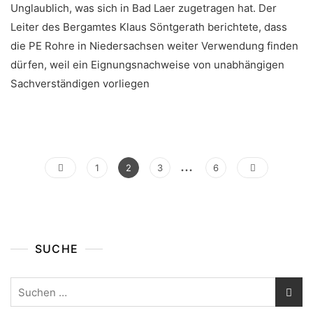
Unglaublich, was sich in Bad Laer zugetragen hat. Der
Leiter des Bergamtes Klaus Söntgerath berichtete, dass
die PE Rohre in Niedersachsen weiter Verwendung finden
dürfen, weil ein Eignungsnachweise von unabhängigen
Sachverständigen vorliegen
Seitennummerierung
…
Page
Page
Page
Page
1
2
3
6
Der
Beiträge
SUCHE
Suchen
nach: