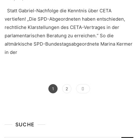
Statt Gabriel-Nachfolge die Kenntnis über CETA
vertiefen! „Die SPD-Abgeordneten haben entschieden,
rechtliche Klarstellungen des CETA-Vertrages in der
parlamentarischen Beratung zu erreichen.“ So die
altmärkische SPD-Bundestagsabgeordnete Marina Kermer
in der
Seitennummerierung
Page
Page
1
2
Der
Beiträge
SUCHE