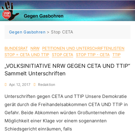
Skip
to
content
>
Stop CETA
Gegen Gasbohren
BUNDESRAT
NRW
PETITIONEN UND UNTERSCHRIFTENLISTEN
STOP = CETA UND TTIP
STOP CETA
STOP TTIP - CETA
TTIP
„VOLKSINITIATIVE NRW GEGEN CETA UND TTIP“
Sammelt Unterschriften
Apr. 12, 2017
Redaktion
Unterschriften gegen CETA und TTIP Unsere Demokratie
gerät durch die Freihandelsabkommen CETA UND TTIP in
Gefahr. Beide Abkommen würden Großunternehmen die
Möglichkeit einer Klage vor einem sogenannten
Schiedsgericht einräumen, falls