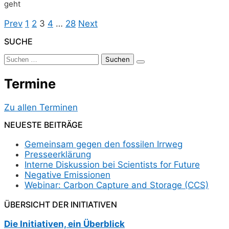
geht
Seitennummerierung
Previous
Page
Page
Page
Page
Page
Next
Prev
1
2
3
4
…
28
Next
page
page
Der
SUCHE
Beiträge
Suchen
nach:
Termine
Zu allen Terminen
NEUESTE BEITRÄGE
Gemeinsam gegen den fossilen Irrweg
Presseerklärung
Interne Diskussion bei Scientists for Future
Negative Emissionen
Webinar: Carbon Capture and Storage (CCS)
ÜBERSICHT DER INITIATIVEN
Die Initiativen, ein Überblick