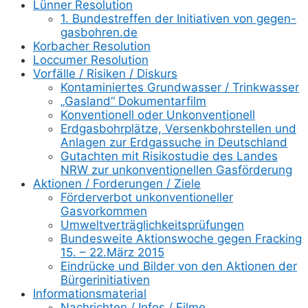
Lünner Resolution
1. Bundestreffen der Initiativen von gegen-
gasbohren.de
Korbacher Resolution
Loccumer Resolution
Vorfälle / Risiken / Diskurs
Kontaminiertes Grundwasser / Trinkwasser
„Gasland“ Dokumentarfilm
Konventionell oder Unkonventionell
Erdgasbohrplätze, Versenkbohrstellen und
Anlagen zur Erdgassuche in Deutschland
Gutachten mit Risikostudie des Landes
NRW zur unkonventionellen Gasförderung
Aktionen / Forderungen / Ziele
Förderverbot unkonventioneller
Gasvorkommen
Umweltverträglichkeitsprüfungen
Bundesweite Aktionswoche gegen Fracking
15. – 22.März 2015
Eindrücke und Bilder von den Aktionen der
Bürgerinitiativen
Informationsmaterial
Nachrichten / Infos / Filme