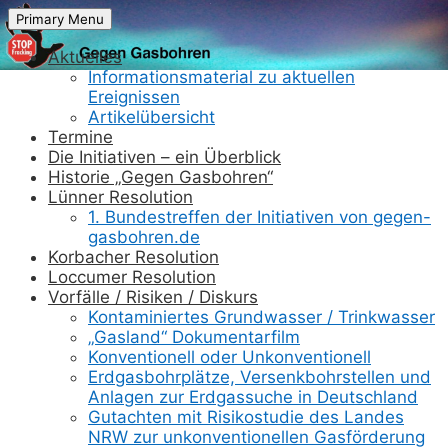
Skip
Primary Menu
to
content
Aktuelles
Informationsmaterial zu aktuellen
Ereignissen
Artikelübersicht
Termine
Die Initiativen – ein Überblick
Historie „Gegen Gasbohren“
Lünner Resolution
1. Bundestreffen der Initiativen von gegen-
gasbohren.de
Korbacher Resolution
Loccumer Resolution
Vorfälle / Risiken / Diskurs
Kontaminiertes Grundwasser / Trinkwasser
„Gasland“ Dokumentarfilm
Konventionell oder Unkonventionell
Erdgasbohrplätze, Versenkbohrstellen und
Anlagen zur Erdgassuche in Deutschland
Gutachten mit Risikostudie des Landes
NRW zur unkonventionellen Gasförderung