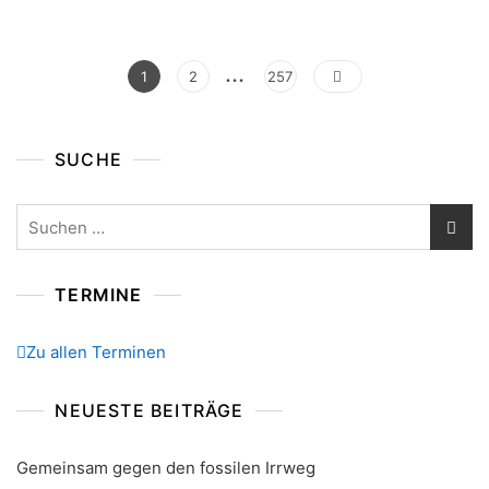
…
Seitennummerierung
Page
Page
Page
1
2
257
Der
Beiträge
SUCHE
Suchen
nach:
TERMINE
Zu allen Terminen
NEUESTE BEITRÄGE
Gemeinsam gegen den fossilen Irrweg